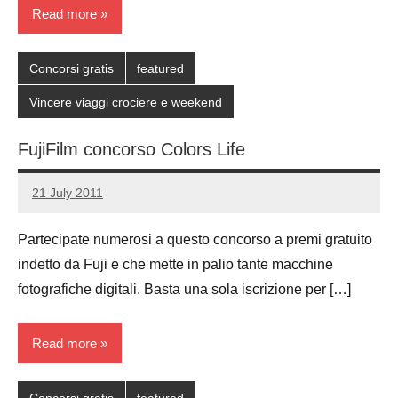
Read more
Concorsi gratis
featured
Vincere viaggi crociere e weekend
FujiFilm concorso Colors Life
21 July 2011
Luca
No
Papagni
comments
Partecipate numerosi a questo concorso a premi gratuito
indetto da Fuji e che mette in palio tante macchine
fotografiche digitali. Basta una sola iscrizione per […]
Read more
Concorsi gratis
featured