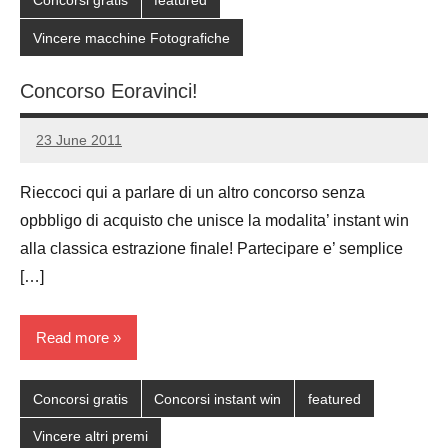
Vincere macchine Fotografiche
Concorso Eoravinci!
23 June 2011
Luca
No
Papagni
comments
Rieccoci qui a parlare di un altro concorso senza
opbbligo di acquisto che unisce la modalita’ instant win
alla classica estrazione finale! Partecipare e’ semplice
[…]
Read more
Concorsi gratis
Concorsi instant win
featured
Vincere altri premi