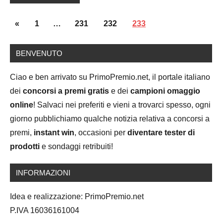
Posts
Previous
«
1
…
231
232
233
navigation
Posts
BENVENUTO
Ciao e ben arrivato su PrimoPremio.net, il portale italiano
dei
concorsi a premi gratis
e dei
campioni omaggio
online
! Salvaci nei preferiti e vieni a trovarci spesso, ogni
giorno pubblichiamo qualche notizia relativa a concorsi a
premi,
instant win
, occasioni per
diventare tester di
prodotti
e sondaggi retribuiti!
INFORMAZIONI
Idea e realizzazione: PrimoPremio.net
P.IVA 16036161004