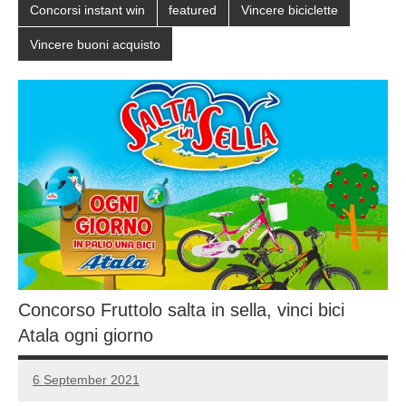
Concorsi instant win
featured
Vincere biciclette
Vincere buoni acquisto
Concorso Fruttolo salta in sella, vinci bici
Atala ogni giorno
6 September 2021
Luca
No