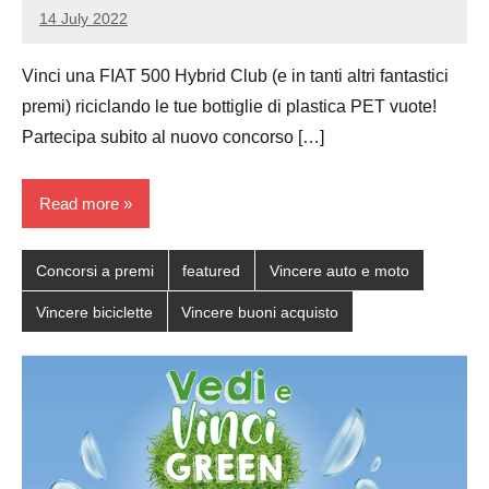
14 July 2022
Luca
No
Papagni
comments
Vinci una FIAT 500 Hybrid Club (e in tanti altri fantastici
premi) riciclando le tue bottiglie di plastica PET vuote!
Partecipa subito al nuovo concorso […]
Read more
Concorsi a premi
featured
Vincere auto e moto
Vincere biciclette
Vincere buoni acquisto