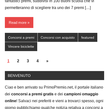
fantastici premi, suddivisi in 100 buoni scuola che vi
permetteranno di scegliere tra uno dei 7 premi […]
Read more
Concorsi a premi
Concorsi con acquisto
featured
Vincere biciclette
Posts
Next
1
2
3
4
»
navigation
Posts
BENVENUTO
Ciao e ben arrivato su PrimoPremio.net, il portale italiano
dei
concorsi a premi gratis
e dei
campioni omaggio
online
! Salvaci nei preferiti e vieni a trovarci spesso, ogni
giorno pubblichiamo qualche notizia relativa a concorsi a