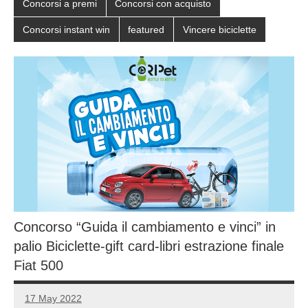
Concorsi a premi
Concorsi con acquisto
Concorsi instant win
featured
Vincere biciclette
Concorso “Guida il cambiamento e vinci” in
palio Biciclette-gift card-libri estrazione finale
Fiat 500
17 May 2022
Luca
No