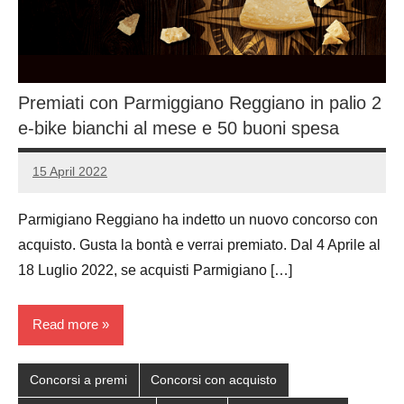
Premiati con Parmiggiano Reggiano in palio 2
e-bike bianchi al mese e 50 buoni spesa
15 April 2022
Luca
No
Papagni
comments
Parmigiano Reggiano ha indetto un nuovo concorso con
acquisto. Gusta la bontà e verrai premiato. Dal 4 Aprile al
18 Luglio 2022, se acquisti Parmigiano […]
Read more
Concorsi a premi
Concorsi con acquisto