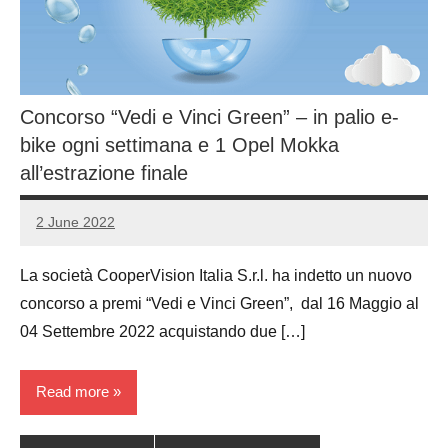
Concorso “Vedi e Vinci Green” – in palio e-
bike ogni settimana e 1 Opel Mokka
all’estrazione finale
2 June 2022
Luca
No
Papagni
comments
La società CooperVision Italia S.r.l. ha indetto un nuovo
concorso a premi “Vedi e Vinci Green”, dal 16 Maggio al
04 Settembre 2022 acquistando due […]
Read more