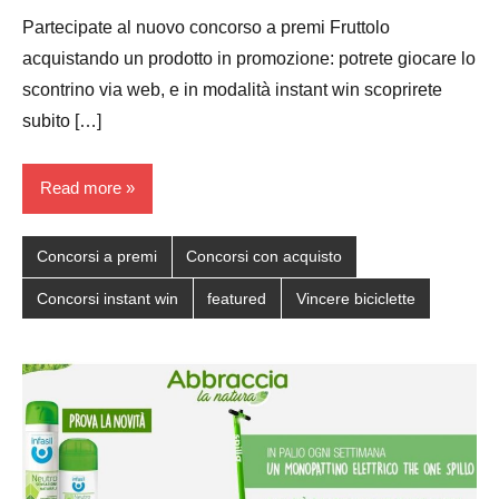
Papagni
comments
Partecipate al nuovo concorso a premi Fruttolo
acquistando un prodotto in promozione: potrete giocare lo
scontrino via web, e in modalità instant win scoprirete
subito […]
Read more
Concorsi a premi
Concorsi con acquisto
Concorsi instant win
featured
Vincere biciclette