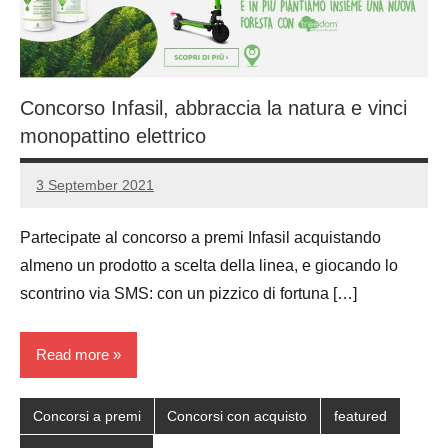
Concorso Infasil, abbraccia la natura e vinci
monopattino elettrico
3 September 2021
Luca
No
Papagni
comments
Partecipate al concorso a premi Infasil acquistando
almeno un prodotto a scelta della linea, e giocando lo
scontrino via SMS: con un pizzico di fortuna […]
Read more
Concorsi a premi
Concorsi con acquisto
featured