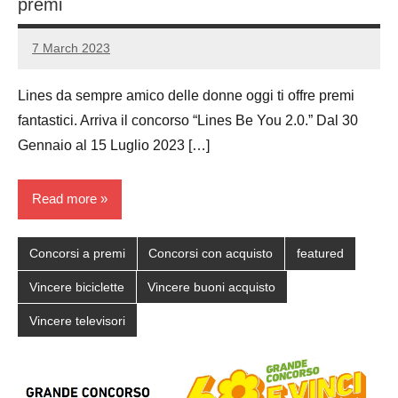
premi
7 March 2023
Luca
No
Papagni
comments
Lines da sempre amico delle donne oggi ti offre premi
fantastici. Arriva il concorso “Lines Be You 2.0.” Dal 30
Gennaio al 15 Luglio 2023 […]
Read more
Concorsi a premi
Concorsi con acquisto
featured
Vincere biciclette
Vincere buoni acquisto
Vincere televisori