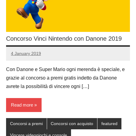
Concorso Vinci Nintendo con Danone 2019
4 January 2019
Luca
No
Papagni
comments
Con Danone e Super Mario ogni merenda è speciale, e
grazie al concorso a premi gratis indetto da Danone
avrete la possibilità di vincere ogni […]
Read more
Concorsi a premi
Concorsi con acquisto
featured
Vincere videogiochi e console