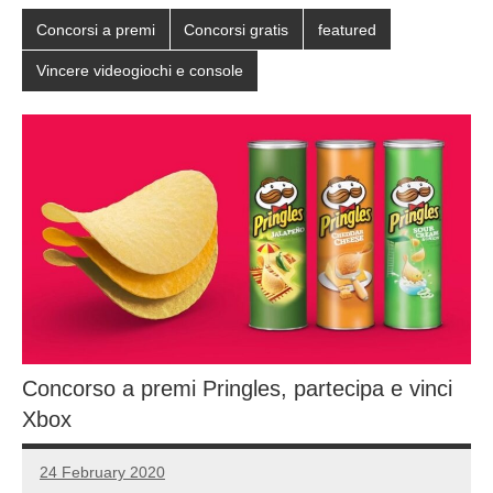
Concorsi a premi
Concorsi gratis
featured
Vincere videogiochi e console
Concorso a premi Pringles, partecipa e vinci
Xbox
24 February 2020
Luca
No