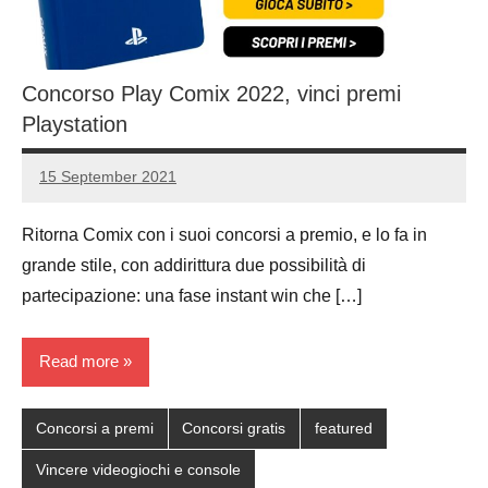
Concorso Play Comix 2022, vinci premi
Playstation
15 September 2021
Luca
16
Papagni
comments
Ritorna Comix con i suoi concorsi a premio, e lo fa in
grande stile, con addirittura due possibilità di
partecipazione: una fase instant win che […]
Read more
Concorsi a premi
Concorsi gratis
featured
Vincere videogiochi e console