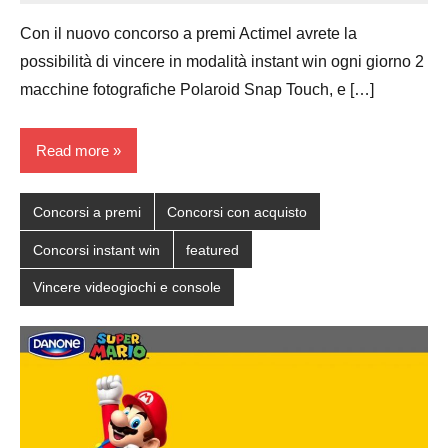
Papagni
comments
Con il nuovo concorso a premi Actimel avrete la
possibilità di vincere in modalità instant win ogni giorno 2
macchine fotografiche Polaroid Snap Touch, e […]
Read more
Concorsi a premi
Concorsi con acquisto
Concorsi instant win
featured
Vincere videogiochi e console