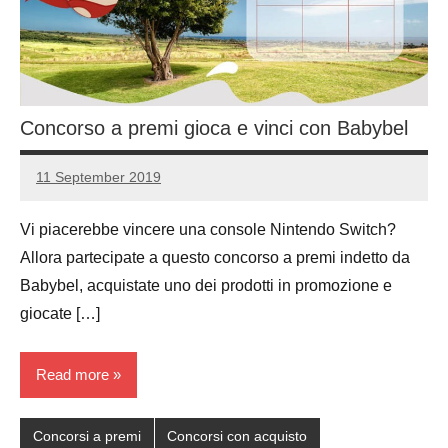
Concorso a premi gioca e vinci con Babybel
11 September 2019
Luca
1
Papagni
comment
Vi piacerebbe vincere una console Nintendo Switch?
Allora partecipate a questo concorso a premi indetto da
Babybel, acquistate uno dei prodotti in promozione e
giocate […]
Read more
Concorsi a premi
Concorsi con acquisto