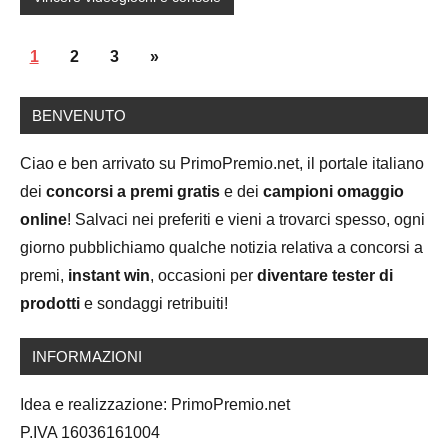
Posts
Next
1
2
3
»
navigation
Posts
BENVENUTO
Ciao e ben arrivato su PrimoPremio.net, il portale italiano
dei
concorsi a premi gratis
e dei
campioni omaggio
online
! Salvaci nei preferiti e vieni a trovarci spesso, ogni
giorno pubblichiamo qualche notizia relativa a concorsi a
premi,
instant win
, occasioni per
diventare tester di
prodotti
e sondaggi retribuiti!
INFORMAZIONI
Idea e realizzazione: PrimoPremio.net
P.IVA 16036161004