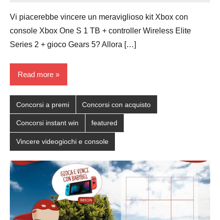
Papagni
comments
Vi piacerebbe vincere un meraviglioso kit Xbox con
console Xbox One S 1 TB + controller Wireless Elite
Series 2 + gioco Gears 5? Allora […]
Read more
Concorsi a premi
Concorsi con acquisto
Concorsi instant win
featured
Vincere videogiochi e console