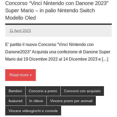
Concorso “Vinci Nintendo con Danone 2023”
Super Mario – in palio Nintendo Switch
Modello Oled
11 April 2023
Luca
No
Papagni
comments
E’ partito il nuovo Concorso “Vinci Nintendo con
Danone2023″ Acquista una confezione di Danone Super
Mario dal 19 Dicembre 2022 al 14 Dicembre 2023 e […]
Read more
Bambini
Concorsi a premi
Concorsi con acquisto
featured
In rilievo
Vincere premi per animali
Vincere videogiochi e console