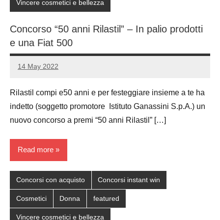
Vincere cosmetici e bellezza
Concorso “50 anni Rilastil” – In palio prodotti
e una Fiat 500
14 May 2022
Luca
No
Papagni
comments
Rilastil compi e50 anni e per festeggiare insieme a te ha
indetto (soggetto promotore Istituto Ganassini S.p.A.) un
nuovo concorso a premi “50 anni Rilastil” […]
Read more
Concorsi con acquisto
Concorsi instant win
Cosmetici
Donna
featured
Vincere cosmetici e bellezza