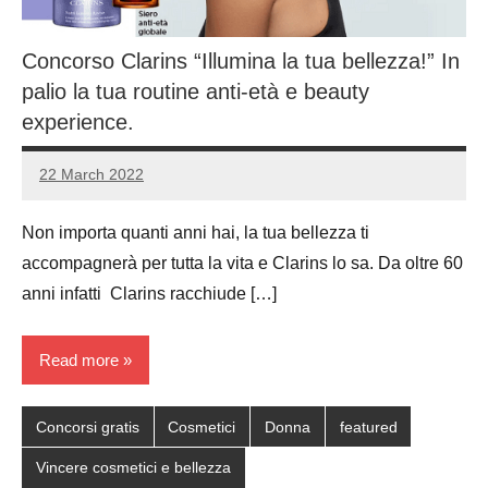
Concorso Clarins “Illumina la tua bellezza!” In
palio la tua routine anti-età e beauty
experience.
22 March 2022
Luca
No
Papagni
comments
Non importa quanti anni hai, la tua bellezza ti
accompagnerà per tutta la vita e Clarins lo sa. Da oltre 60
anni infatti Clarins racchiude […]
Read more
Concorsi gratis
Cosmetici
Donna
featured
Vincere cosmetici e bellezza