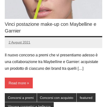
Vinci postazione make-up con Maybelline e
Garnier
2 August 2021
Luca
No
Papagni
comments
Il nuovo concorso a premi che vi presentiamo adesso è
una collaborazione tra Maybelline e Garnier: acquistate
un prodotto di ciascuno dei brand tra quelli […]
Read more
Concorsi a premi
Concorsi con acquisto
featured
Vincere cosmetici e bellezza