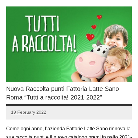
Nuova Raccolta punti Fattoria Latte Sano
Roma “Tutti a raccolta! 2021-2022”
19 February 2022
Luca
No
Papagni
comments
Come ogni anno, l’azienda Fattorie Latte Sano rinnova la
sua raccolta punti e il nuovo catalogo premi in palio 2021-