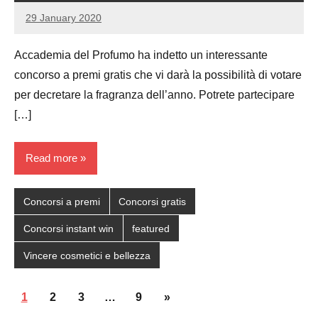
29 January 2020
Luca
No
Papagni
comments
Accademia del Profumo ha indetto un interessante
concorso a premi gratis che vi darà la possibilità di votare
per decretare la fragranza dell’anno. Potrete partecipare
[…]
Read more
Concorsi a premi
Concorsi gratis
Concorsi instant win
featured
Vincere cosmetici e bellezza
Posts
Next
1
2
3
…
9
»
navigation
Posts