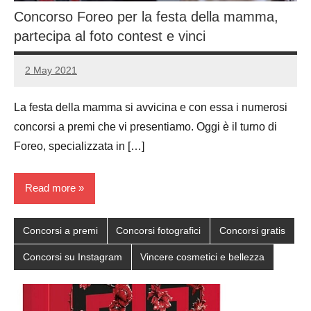
Concorso Foreo per la festa della mamma,
partecipa al foto contest e vinci
2 May 2021
Luca
No
Papagni
comments
La festa della mamma si avvicina e con essa i numerosi
concorsi a premi che vi presentiamo. Oggi è il turno di
Foreo, specializzata in […]
Read more
Concorsi a premi
Concorsi fotografici
Concorsi gratis
Concorsi su Instagram
Vincere cosmetici e bellezza