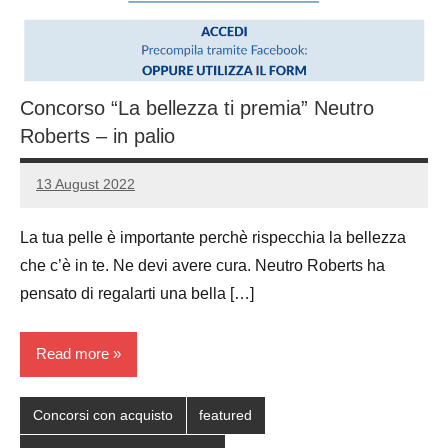
Concorso “La bellezza ti premia” Neutro
Roberts – in palio
13 August 2022
Luca
No
Papagni
comments
La tua pelle è importante perchè rispecchia la bellezza
che c’è in te. Ne devi avere cura. Neutro Roberts ha
pensato di regalarti una bella […]
Read more
Concorsi con acquisto
featured