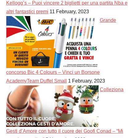
Kellogg’s – Puoi vincere 2 biglietti per una partita Nba e
altri fantastici premi
11 February, 2023
Grande
concorso Bic 4 Colours – Vinci un Borsone
AcademyTeam Duffel Small
1 February, 2023
Colleziona
Gesti d’Amore con tutto il cuore dei Goofi Conad – “Mi