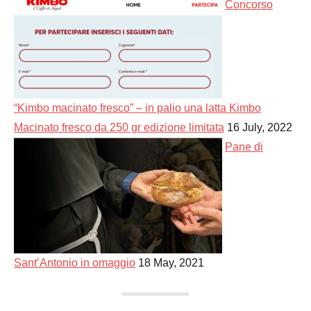
Concorso
“Kimbo macinato fresco” – in palio una latta Kimbo
Macinato fresco da 250 gr edizione limitata
16 July, 2022
Pane di
Sant’Antonio in omaggio
18 May, 2021