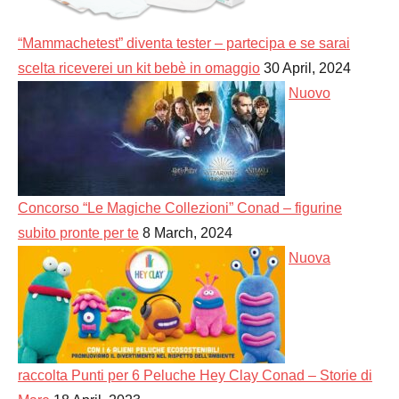
“Mammachetest” diventa tester – partecipa e se sarai
scelta riceverei un kit bebè in omaggio
30 April, 2024
Nuovo
Concorso “Le Magiche Collezioni” Conad – figurine
subito pronte per te
8 March, 2024
Nuova
raccolta Punti per 6 Peluche Hey Clay Conad – Storie di