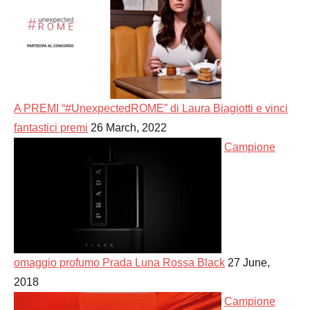
A PREMI “#UnexpectedROME” di Laura Biagiotti e vinci
fantastici premi
26 March, 2022
Campione
omaggio profumo Prada Luna Rossa Black
27 June,
2018
Campione