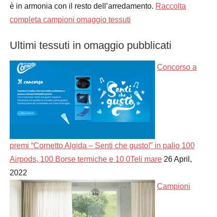
è in armonia con il resto dell’arredamento.
Raccolta
completa campioni omaggio tessuti
Ultimi tessuti in omaggio pubblicati
Concorso a
premi “Cornetto Algida – Senti che gusto!” in palio 100
Airpods, 100 Borse termiche e 10 0Teli mare
26 April,
2022
Campioni