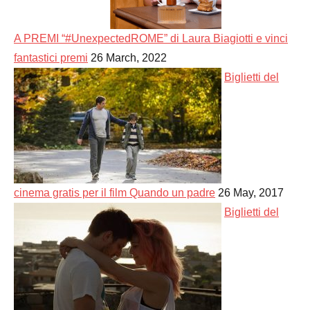
A PREMI “#UnexpectedROME” di Laura Biagiotti e vinci
fantastici premi
26 March, 2022
Biglietti del
cinema gratis per il film Quando un padre
26 May, 2017
Biglietti del