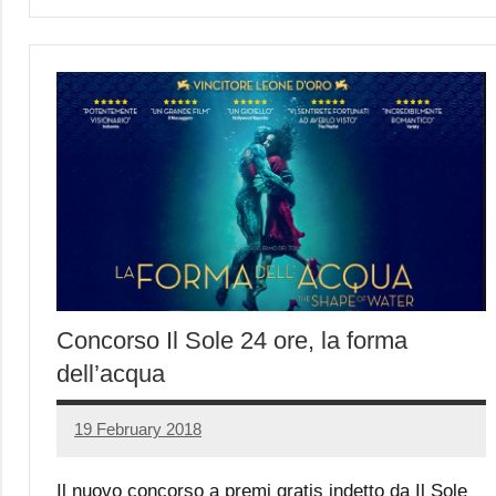
Concorso Il Sole 24 ore, la forma
dell’acqua
19 February 2018
Luca
No
Papagni
comments
Il nuovo concorso a premi gratis indetto da Il Sole