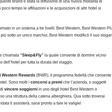
 questo brand è stata la diffusione di una nuova modalità di
co tempo le affiliazioni e le acquisizioni di altri hotel si
ormato in un sistema a tre livelli: Best Western, Best Western Pl
iù sotto un unico marchio, Best Western modificò il suo sloga
ne chiamata
“Sleep&Fly”
la quale consente di dormire vicino
 dell’hotel per tutta la durata del viaggio.
t Western Rewards
(BWR), il programma fedeltà che consente
tel. Sono molti i
concorsi a premi
che l’azienda, o soggetti
 di
vincere soggiorni
in uno degli hotel Best Western o
so una struttura della catena alberghiera. Qua sotto troverai
data ti assisterà, sarai pronto a fare le valigie!