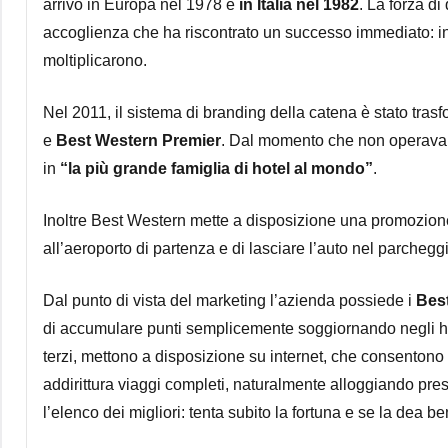
arrivò in Europa nel 1978 e
in Italia nel 1982
. La forza di
accoglienza che ha riscontrato un successo immediato: in po
moltiplicarono.
Nel 2011, il sistema di branding della catena è stato trasf
e
Best Western Premier
. Dal momento che non operava p
in
“la più grande famiglia di hotel al mondo”
.
Inoltre Best Western mette a disposizione una promozio
all’aeroporto di partenza e di lasciare l’auto nel parcheggio
Dal punto di vista del marketing l’azienda possiede i
Bes
di accumulare punti semplicemente soggiornando negli ho
terzi, mettono a disposizione su internet, che consentono
addirittura viaggi completi, naturalmente alloggiando pres
l’elenco dei migliori: tenta subito la fortuna e se la dea ben