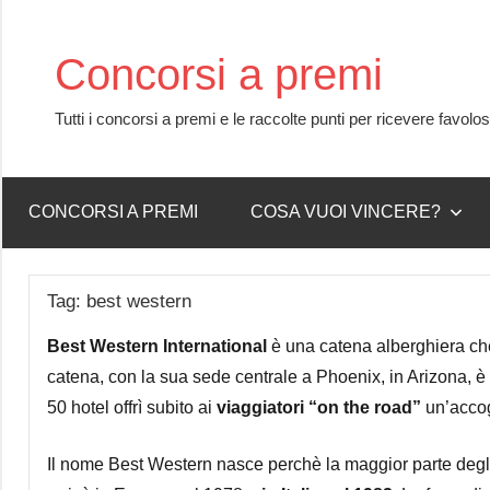
Skip
to
Concorsi a premi
content
Tutti i concorsi a premi e le raccolte punti per ricevere favolo
CONCORSI A PREMI
COSA VUOI VINCERE?
Tag:
best western
Best Western International
è una catena alberghiera che
catena, con la sua sede centrale a Phoenix, in Arizona, è 
50 hotel offrì subito ai
viaggiatori “on the road”
un’accogl
Il nome Best Western nasce perchè la maggior parte degli h