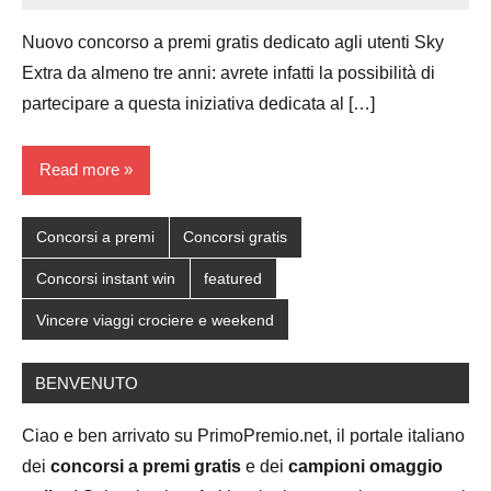
Papagni
comments
Nuovo concorso a premi gratis dedicato agli utenti Sky
Extra da almeno tre anni: avrete infatti la possibilità di
partecipare a questa iniziativa dedicata al […]
Read more
Concorsi a premi
Concorsi gratis
Concorsi instant win
featured
Vincere viaggi crociere e weekend
BENVENUTO
Ciao e ben arrivato su PrimoPremio.net, il portale italiano
dei
concorsi a premi gratis
e dei
campioni omaggio