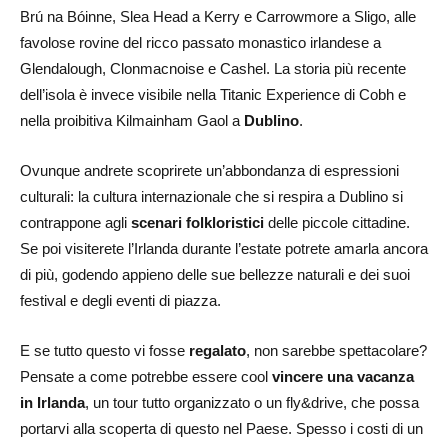
Brú na Bóinne, Slea Head a Kerry e Carrowmore a Sligo, alle
favolose rovine del ricco passato monastico irlandese a
Glendalough, Clonmacnoise e Cashel. La storia più recente
dell’isola è invece visibile nella Titanic Experience di Cobh e
nella proibitiva Kilmainham Gaol a
Dublino
.
Ovunque andrete scoprirete un’abbondanza di espressioni
culturali: la cultura internazionale che si respira a Dublino si
contrappone agli
scenari folkloristici
delle piccole cittadine.
Se poi visiterete l’Irlanda durante l’estate potrete amarla ancora
di più, godendo appieno delle sue bellezze naturali e dei suoi
festival e degli eventi di piazza.
E se tutto questo vi fosse
regalato
, non sarebbe spettacolare?
Pensate a come potrebbe essere cool
vincere una vacanza
in Irlanda
, un tour tutto organizzato o un fly&drive, che possa
portarvi alla scoperta di questo nel Paese. Spesso i costi di un