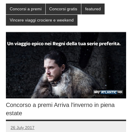
Concorsi a premi
Concorsi gratis
featured
Vincere viaggi crociere e weekend
Concorso a premi Arriva l’inverno in piena
estate
26 July 2017
Luca
No