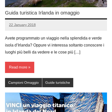
Guida turistica Irlanda in omaggio
22 January 2018
Luca
1
Papagni
comment
Avete programmato un viaggio nella splendida e verde
isola d’Irlanda? Oppure vi interessa soltanto conoscere i
luoghi più belli da vedere e le cose più […]
Read more
Campioni Omaggio
Guide turistiche