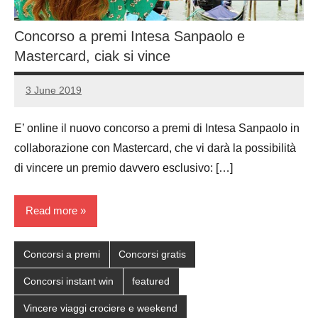
Concorso a premi Intesa Sanpaolo e
Mastercard, ciak si vince
3 June 2019
Luca
No
Papagni
comments
E’ online il nuovo concorso a premi di Intesa Sanpaolo in
collaborazione con Mastercard, che vi darà la possibilità
di vincere un premio davvero esclusivo: […]
Read more
Concorsi a premi
Concorsi gratis
Concorsi instant win
featured
Vincere viaggi crociere e weekend