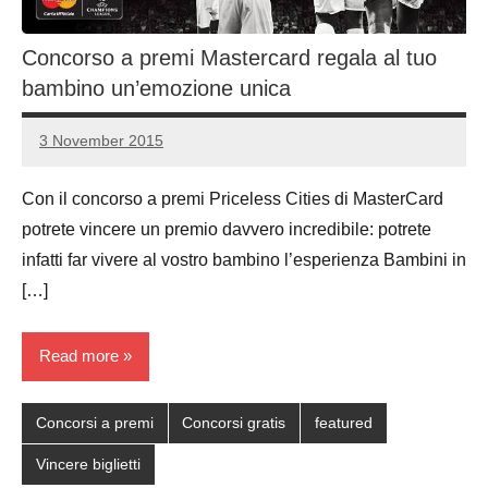
Concorso a premi Mastercard regala al tuo
bambino un’emozione unica
3 November 2015
Luca
No
Papagni
comments
Con il concorso a premi Priceless Cities di MasterCard
potrete vincere un premio davvero incredibile: potrete
infatti far vivere al vostro bambino l’esperienza Bambini in
[…]
Read more
Concorsi a premi
Concorsi gratis
featured
Vincere biglietti