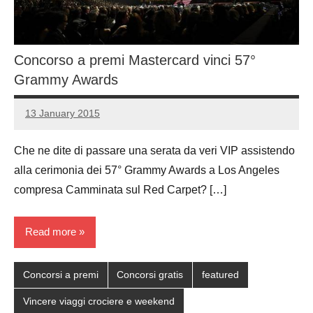
Concorso a premi Mastercard vinci 57°
Grammy Awards
13 January 2015
Luca
No
Papagni
comments
Che ne dite di passare una serata da veri VIP assistendo
alla cerimonia dei 57° Grammy Awards a Los Angeles
compresa Camminata sul Red Carpet? […]
Read more
Concorsi a premi
Concorsi gratis
featured
Vincere viaggi crociere e weekend