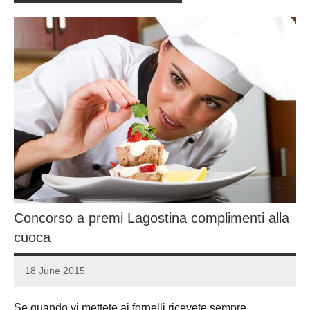
Concorso a premi Lagostina complimenti alla
cuoca
18 June 2015
Luca
No
Papagni
comments
Se quando vi mettete ai fornelli ricevete sempre