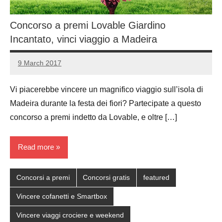
Concorso a premi Lovable Giardino
Incantato, vinci viaggio a Madeira
9 March 2017
Luca
No
Papagni
comments
Vi piacerebbe vincere un magnifico viaggio sull’isola di
Madeira durante la festa dei fiori? Partecipate a questo
concorso a premi indetto da Lovable, e oltre […]
Read more
Concorsi a premi
Concorsi gratis
featured
Vincere cofanetti e Smartbox
Vincere viaggi crociere e weekend