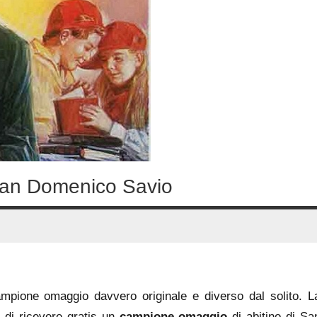
San Domenico Savio
pione omaggio davvero originale e diverso dal solito. L
tà di ricevere gratis un
campione omaggio
di abitino di Sa