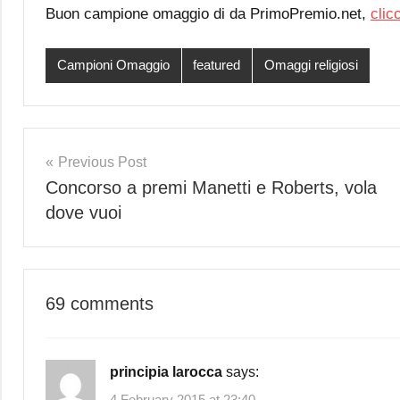
Buon campione omaggio di da PrimoPremio.net,
clic
Campioni Omaggio
featured
Omaggi religiosi
Post
Previous Post
Concorso a premi Manetti e Roberts, vola
navigation
dove vuoi
69 comments
principia larocca
says:
4 February 2015 at 23:40