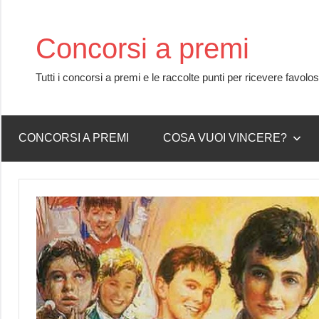
Skip
to
Concorsi a premi
content
Tutti i concorsi a premi e le raccolte punti per ricevere favolo
CONCORSI A PREMI
COSA VUOI VINCERE?