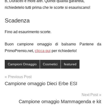
B, Duracell e molti altri. Quindi qualità garantita,
richiedetelo tutti prima che le scorte si esauriscano!
Scadenza
Fino ad esaurimento scorte.
Buon campione omaggio di balsamo Pantene da
PrimoPremio.net,
clicca qui
per richiederlo!
Campioni Omaggio
Cosmetici
featured
Post
Previous Post
Campione omaggio Dieci Erbe ESI
navigation
Next Post
Campione omaggio Mammagenda e kit