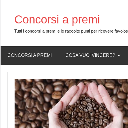
Skip
to
Concorsi a premi
content
Tutti i concorsi a premi e le raccolte punti per ricevere favolo
CONCORSI A PREMI
COSA VUOI VINCERE?