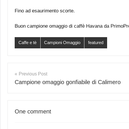
Fino ad esaurimento scorte.
Buon campione omaggio di caffè Havana da PrimoPr
Caffe e tè
Campioni Omaggio
featured
Post
Previous Post
Campione omaggio gonfiabile di Calimero
navigation
One comment