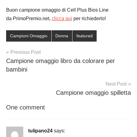
Buon campione omaggio di Cell Plus Bios Line
da PrimoPremio.net,
clicca qui
per richiederlo!
Campioni Omaggio
Donna
featured
Post
Previous Post
Campione omaggio libro da colorare per
navigation
bambini
Next Post
Campione omaggio spilletta
One comment
tulipano24
says: