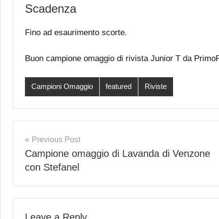
Scadenza
Fino ad esaurimento scorte.
Buon campione omaggio di rivista Junior T da Primo
Campioni Omaggio
featured
Riviste
Post
Previous Post
Campione omaggio di Lavanda di Venzone
navigation
con Stefanel
Leave a Reply