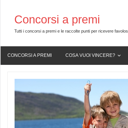
Skip
to
Concorsi a premi
content
Tutti i concorsi a premi e le raccolte punti per ricevere favolo
CONCORSI A PREMI
COSA VUOI VINCERE?