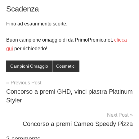
Scadenza
Fino ad esaurimento scorte.
Buon campione omaggio di da PrimoPremio.net,
clicca
qui
per richiederlo!
Campioni Omaggio
Cosmetici
Post
Previous Post
Concorso a premi GHD, vinci piastra Platinum
navigation
Styler
Next Post
Concorso a premi Cameo Speedy Pizza
2 comments