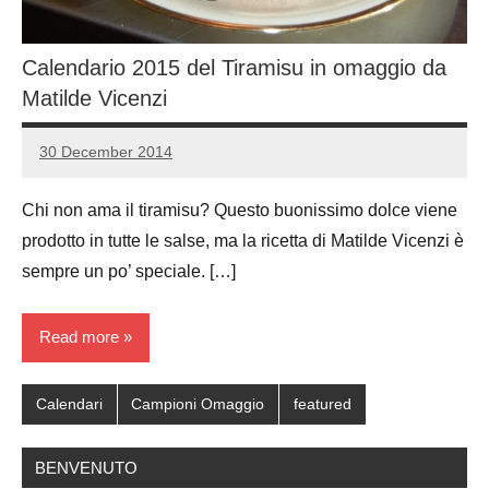
Calendario 2015 del Tiramisu in omaggio da
Matilde Vicenzi
30 December 2014
Luca
No
Papagni
comments
Chi non ama il tiramisu? Questo buonissimo dolce viene
prodotto in tutte le salse, ma la ricetta di Matilde Vicenzi è
sempre un po’ speciale. […]
Read more
Calendari
Campioni Omaggio
featured
BENVENUTO