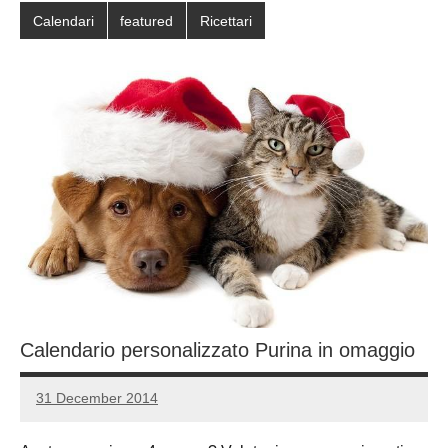
Calendari
featured
Ricettari
Calendario personalizzato Purina in omaggio
31 December 2014
Luca
No
Papagni
comments