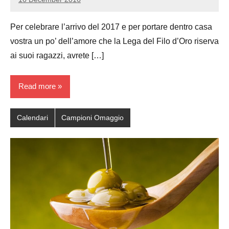
Luca
No
Papagni
comments
Per celebrare l’arrivo del 2017 e per portare dentro casa
vostra un po’ dell’amore che la Lega del Filo d’Oro riserva
ai suoi ragazzi, avrete […]
Read more
Calendari
Campioni Omaggio