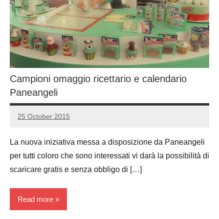
Campioni omaggio ricettario e calendario
Paneangeli
25 October 2015
Luca
1
Papagni
comment
La nuova iniziativa messa a disposizione da Paneangeli
per tutti coloro che sono interessati vi darà la possibilità di
scaricare gratis e senza obbligo di […]
Read more