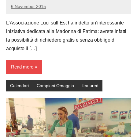
6 November 2015
Luca
1
Papagni
comment
L’Associazione Luci sull’Est ha indetto un’interessante
iniziativa dedicata alla Madonna di Fatima: avrete infatti
la possibilità di richiedere gratis e senza obbligo di
acquisto il […]
Read more
Calendari
Campioni Omaggio
featured