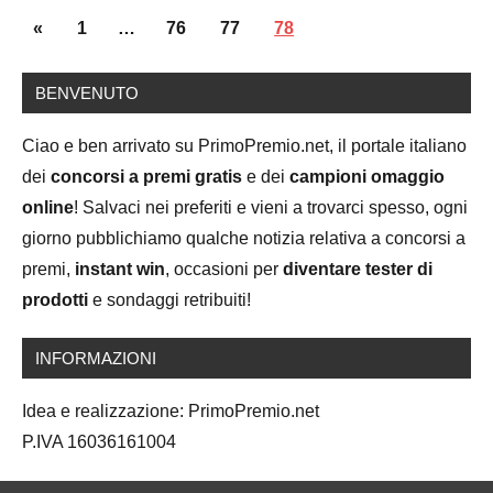
Posts
Previous
«
1
…
76
77
78
navigation
Posts
BENVENUTO
Ciao e ben arrivato su PrimoPremio.net, il portale italiano
dei
concorsi a premi gratis
e dei
campioni omaggio
online
! Salvaci nei preferiti e vieni a trovarci spesso, ogni
giorno pubblichiamo qualche notizia relativa a concorsi a
premi,
instant win
, occasioni per
diventare tester di
prodotti
e sondaggi retribuiti!
INFORMAZIONI
Idea e realizzazione: PrimoPremio.net
P.IVA 16036161004