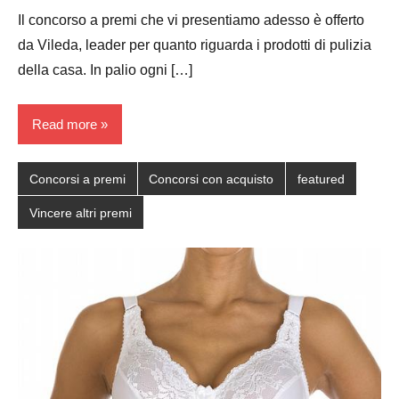
Papagni
comment
Il concorso a premi che vi presentiamo adesso è offerto
da Vileda, leader per quanto riguarda i prodotti di pulizia
della casa. In palio ogni […]
Read more
Concorsi a premi
Concorsi con acquisto
featured
Vincere altri premi