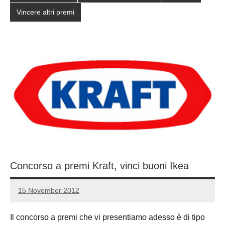
Vincere altri premi
Concorso a premi Kraft, vinci buoni Ikea
15 November 2012
Luca
1
Papagni
comment
Il concorso a premi che vi presentiamo adesso è di tipo