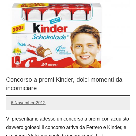
Concorso a premi Kinder, dolci momenti da
incorniciare
6 November 2012
Luca
No
Papagni
comments
Vi presentiamo adesso un concorso a premi con acquisto
davvero goloso! Il concorso arriva da Ferrero e Kinder, e
si chiama ‘dolci momenti da incorniciare’, […]