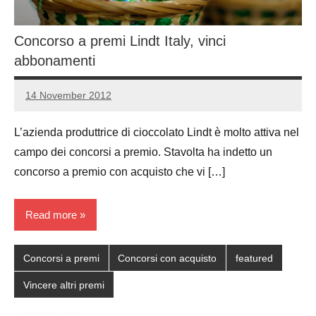
Concorso a premi Lindt Italy, vinci
abbonamenti
14 November 2012
Luca
No
Papagni
comments
L’azienda produttrice di cioccolato Lindt è molto attiva nel
campo dei concorsi a premio. Stavolta ha indetto un
concorso a premio con acquisto che vi […]
Read more
Concorsi a premi
Concorsi con acquisto
featured
Vincere altri premi