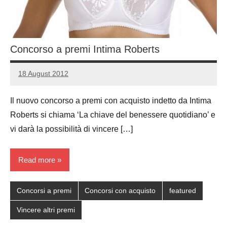
Concorso a premi Intima Roberts
18 August 2012
Luca
No
Papagni
comments
Il nuovo concorso a premi con acquisto indetto da Intima
Roberts si chiama ‘La chiave del benessere quotidiano’ e
vi darà la possibilità di vincere […]
Read more
Concorsi a premi
Concorsi con acquisto
featured
Vincere altri premi