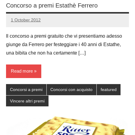
Concorso a premi Estathè Ferrero
1 October 2012
Luca
No
Papagni
comments
Il concorso a premi gratuito che vi presentiamo adesso
giunge da Ferrero per festeggiare i 40 anni di Estathe,
una bibita che non ha certamente […]
Read more
Concorsi a premi
Concorsi con acquisto
featured
Vincere altri premi