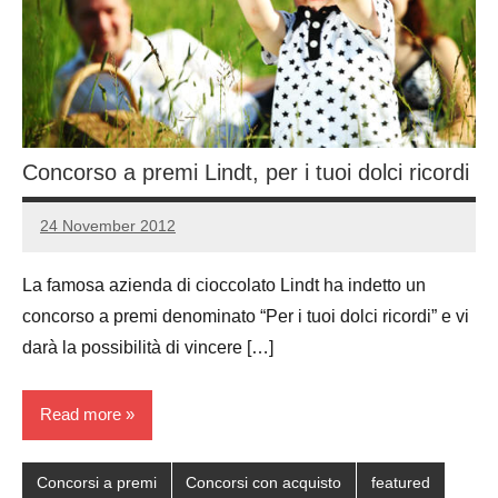
Concorso a premi Lindt, per i tuoi dolci ricordi
24 November 2012
Luca
No
Papagni
comments
La famosa azienda di cioccolato Lindt ha indetto un
concorso a premi denominato “Per i tuoi dolci ricordi” e vi
darà la possibilità di vincere […]
Read more
Concorsi a premi
Concorsi con acquisto
featured