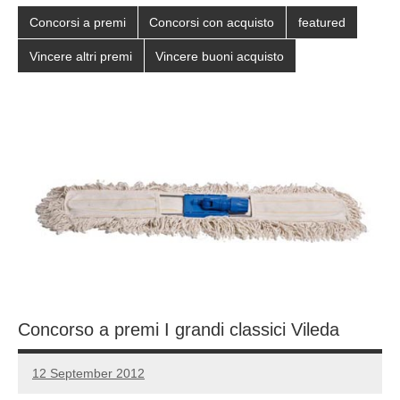
Concorsi a premi
Concorsi con acquisto
featured
Vincere altri premi
Vincere buoni acquisto
Concorso a premi I grandi classici Vileda
12 September 2012
Luca
1