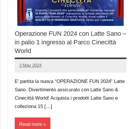
Operazione FUN 2024 con Latte Sano –
in palio 1 ingresso al Parco Cinecittà
World
2 May 2024
Luca
No
Papagni
comments
E’ partita la nuova “OPERAZIONE FUN 2024” Latte
Sano. Divertimento assicurato con Latte Sano &
Cinecittà World! Acquista i prodotti Latte Sano e
colleziona 15 […]
Read more