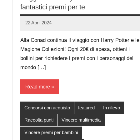
fantastici premi per te
22 April 2024
Luca
No
Papagni
comments
Alla Conad continua il viaggio con Harry Potter e le
Magiche Collezioni! Ogni 20€ di spesa, ottieni i
bollini per richiedere i premi con i personaggi del
mondo […]
Read more
Concorsi con acquisto
featured
In rilievo
Raccolta punti
Vincere multimedia
Vincere premi per bambini