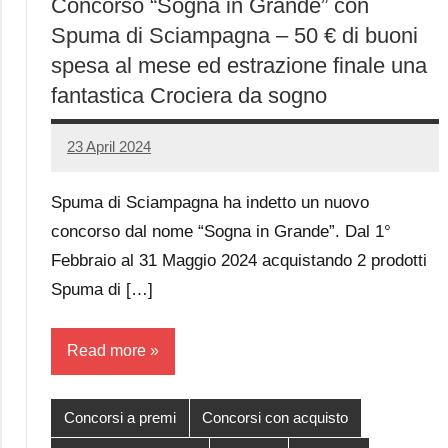
Concorso “Sogna in Grande” con
Spuma di Sciampagna – 50 € di buoni
spesa al mese ed estrazione finale una
fantastica Crociera da sogno
23 April 2024
Luca
No
Papagni
comments
Spuma di Sciampagna ha indetto un nuovo
concorso dal nome “Sogna in Grande”. Dal 1°
Febbraio al 31 Maggio 2024 acquistando 2 prodotti
Spuma di […]
Read more
Concorsi a premi
Concorsi con acquisto