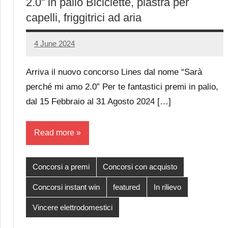
2.0” in palio Biciclette, piastra per
capelli, friggitrici ad aria
4 June 2024
Luca
No
Papagni
comments
Arriva il nuovo concorso Lines dal nome “Sarà
perché mi amo 2.0” Per te fantastici premi in palio,
dal 15 Febbraio al 31 Agosto 2024 […]
Read more
Concorsi a premi
Concorsi con acquisto
Concorsi instant win
featured
In rilievo
Vincere elettrodomestici