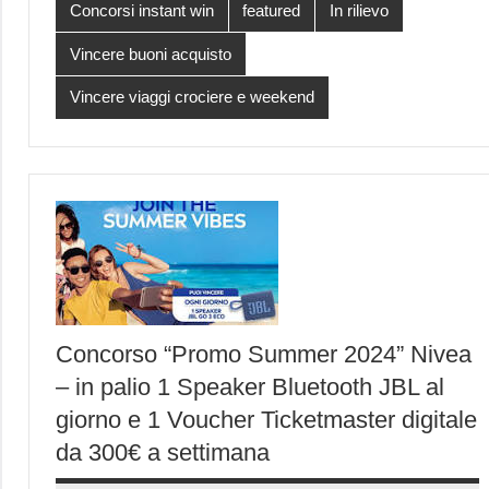
Concorsi instant win
featured
In rilievo
Vincere buoni acquisto
Vincere viaggi crociere e weekend
Concorso “Promo Summer 2024” Nivea
– in palio 1 Speaker Bluetooth JBL al
giorno e 1 Voucher Ticketmaster digitale
da 300€ a settimana