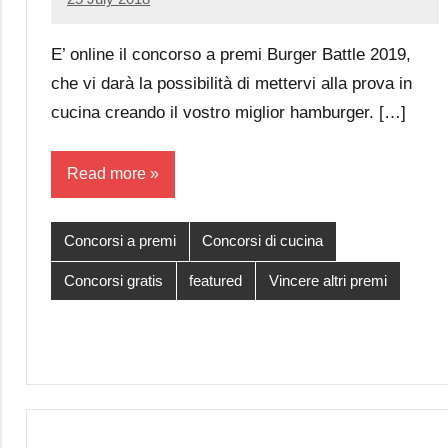
Luca
No
Papagni
comments
E’ online il concorso a premi Burger Battle 2019,
che vi darà la possibilità di mettervi alla prova in
cucina creando il vostro miglior hamburger. […]
Read more
Concorsi a premi
Concorsi di cucina
Concorsi gratis
featured
Vincere altri premi