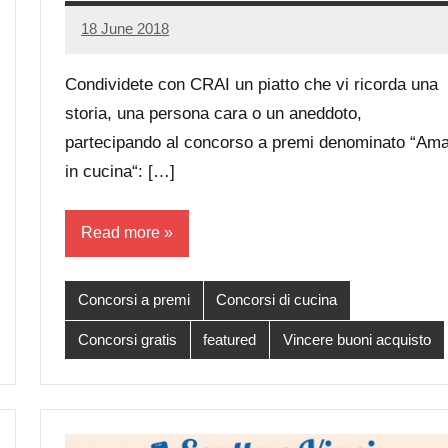
18 June 2018
Luca
No
Papagni
comments
Condividete con CRAI un piatto che vi ricorda una
storia, una persona cara o un aneddoto,
partecipando al concorso a premi denominato “Am
in cucina“: […]
Read more
Concorsi a premi
Concorsi di cucina
Concorsi gratis
featured
Vincere buoni acquisto