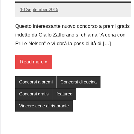
10 September 2019
Luca
1
Papagni
comment
Questo interessante nuovo concorso a premi gratis
indetto da Giallo Zafferano si chiama “A cena con
Pril e Nelsen” e vi darà la possibilità di […]
Read more
Concorsi a premi
Concorsi di cucina
Concorsi gratis
featured
Vincere cene al ristorante