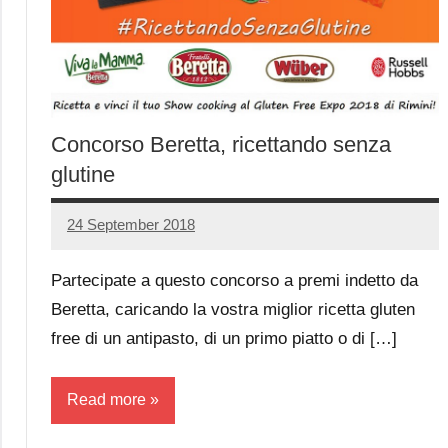
Concorso Beretta, ricettando senza
glutine
24 September 2018
Luca
No
Papagni
comments
Partecipate a questo concorso a premi indetto da
Beretta, caricando la vostra miglior ricetta gluten
free di un antipasto, di un primo piatto o di […]
Read more