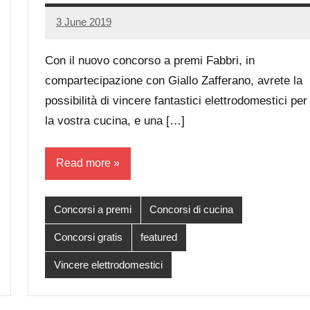
3 June 2019
Luca
No
Papagni
comments
Con il nuovo concorso a premi Fabbri, in
compartecipazione con Giallo Zafferano, avrete la
possibilità di vincere fantastici elettrodomestici per
la vostra cucina, e una […]
Read more
Concorsi a premi
Concorsi di cucina
Concorsi gratis
featured
Vincere elettrodomestici