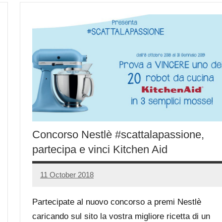
Concorso Nestlè #scattalapassione,
partecipa e vinci Kitchen Aid
11 October 2018
Luca
No
Papagni
comments
Partecipate al nuovo concorso a premi Nestlè
caricando sul sito la vostra migliore ricetta di un