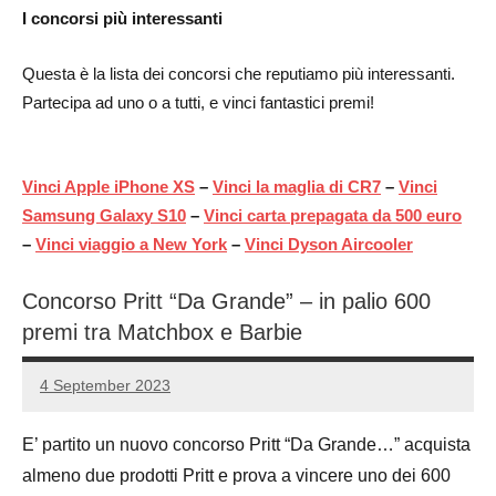
I concorsi più interessanti
Questa è la lista dei concorsi che reputiamo più interessanti.
Partecipa ad uno o a tutti, e vinci fantastici premi!
Vinci Apple iPhone XS
–
Vinci la maglia di CR7
–
Vinci
Samsung Galaxy S10
–
Vinci carta prepagata da 500 euro
–
Vinci viaggio a New York
–
Vinci Dyson Aircooler
Concorso Pritt “Da Grande” – in palio 600
premi tra Matchbox e Barbie
4 September 2023
Luca
No
Papagni
comments
E’ partito un nuovo concorso Pritt “Da Grande…” acquista
almeno due prodotti Pritt e prova a vincere uno dei 600