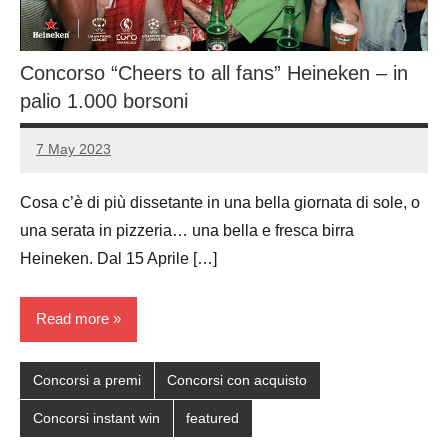
Concorso “Cheers to all fans” Heineken – in
palio 1.000 borsoni
7 May 2023
Luca
No
Papagni
comments
Cosa c’è di più dissetante in una bella giornata di sole, o
una serata in pizzeria… una bella e fresca birra
Heineken. Dal 15 Aprile […]
Read more
Concorsi a premi
Concorsi con acquisto
Concorsi instant win
featured