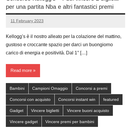
per una partita Nba e altri fantastici premi
11 February 2023
Luca
No
Papagni
comments
Kellogg’s è il nostro alleato per la colazione del mattino,
gustoso e croccante spazio per darci un buongiorno
carico di energia e positività. Dal 1° […]
Read more
Bambini
Campioni Omaggio
Concorsi a premi
Concorsi con acquisto
Concorsi instant win
featured
Gadget
Vincere biglietti
Vincere buoni acquisto
Vincere gadget
Vincere premi per bambini