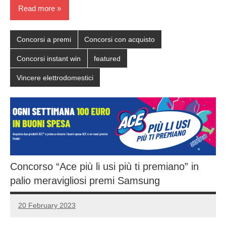
Read more
Concorsi a premi
Concorsi con acquisto
Concorsi instant win
featured
Vincere elettrodomestici
Concorso “Ace più li usi più ti premiano” in
palio meravigliosi premi Samsung
20 February 2023
Luca
No
Papagni
comments