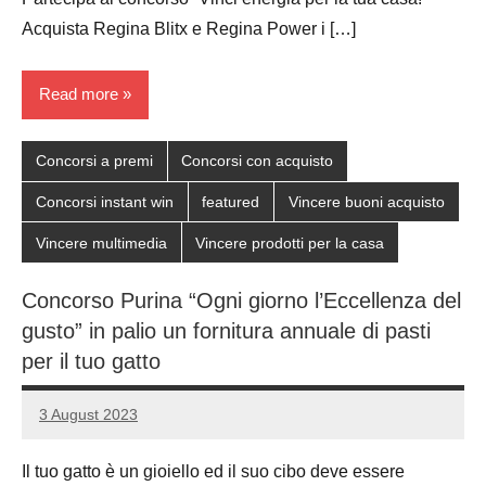
Acquista Regina Blitx e Regina Power i […]
Read more
Concorsi a premi
Concorsi con acquisto
Concorsi instant win
featured
Vincere buoni acquisto
Vincere multimedia
Vincere prodotti per la casa
Concorso Purina “Ogni giorno l’Eccellenza del
gusto” in palio un fornitura annuale di pasti
per il tuo gatto
3 August 2023
Luca
No
Papagni
comments
Il tuo gatto è un gioiello ed il suo cibo deve essere