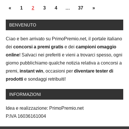
Posts
Previous
Next
«
1
2
3
4
…
37
»
navigation
Posts
Posts
BENVENUTO
Ciao e ben arrivato su PrimoPremio.net, il portale italiano
dei
concorsi a premi gratis
e dei
campioni omaggio
online
! Salvaci nei preferiti e vieni a trovarci spesso, ogni
giorno pubblichiamo qualche notizia relativa a concorsi a
premi,
instant win
, occasioni per
diventare tester di
prodotti
e sondaggi retribuiti!
INFORMAZIONI
Idea e realizzazione: PrimoPremio.net
P.IVA 16036161004