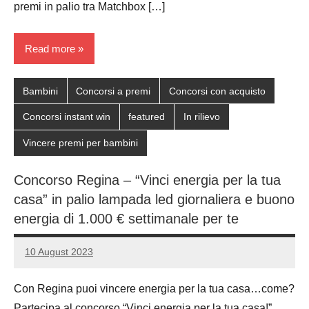
premi in palio tra Matchbox […]
Read more
Bambini
Concorsi a premi
Concorsi con acquisto
Concorsi instant win
featured
In rilievo
Vincere premi per bambini
Concorso Regina – “Vinci energia per la tua
casa” in palio lampada led giornaliera e buono
energia di 1.000 € settimanale per te
10 August 2023
Luca
No
Papagni
comments
Con Regina puoi vincere energia per la tua casa…come?
Partecipa al concorso “Vinci energia per la tua casa!”