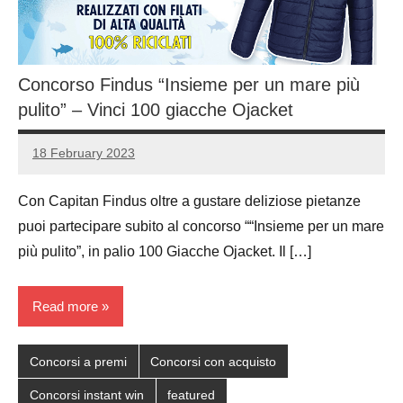
Concorso Findus “Insieme per un mare più
pulito” – Vinci 100 giacche Ojacket
18 February 2023
Luca
No
Papagni
comments
Con Capitan Findus oltre a gustare deliziose pietanze
puoi partecipare subito al concorso ““Insieme per un mare
più pulito”, in palio 100 Giacche Ojacket. Il […]
Read more
Concorsi a premi
Concorsi con acquisto
Concorsi instant win
featured