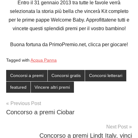
Entro il 31 gennaio 2013 tra tutte le favole verrà
selezionata la storia più bella che vincerà Kit completo
per le prime pappe Welcome Baby. Approfittatene tutti e
vincete questi splendidi premi per il vostro bambino!
Buona fortuna da PrimoPremio.net, clicca per giocare!
Tagged with
Acqua Panna
Concorsi a premi
Concorsi gratis
Concorsi letterari
featured
Vincere altri premi
Post
Previous Post
Concorso a premi Ciobar
navigation
Next Post
Concorso a premi Lindt Italy, vinci