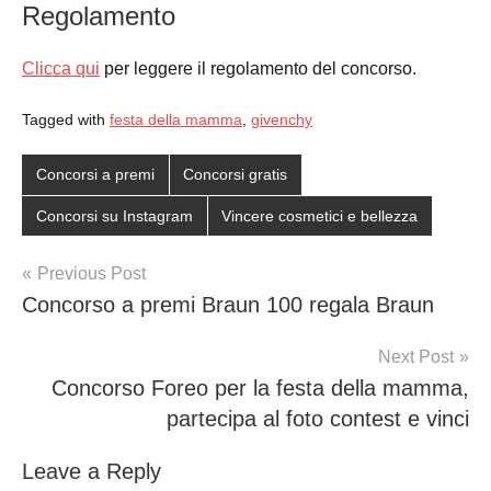
Regolamento
Clicca qui
per leggere il regolamento del concorso.
Tagged with
festa della mamma
,
givenchy
Concorsi a premi
Concorsi gratis
Concorsi su Instagram
Vincere cosmetici e bellezza
Post
Previous Post
Concorso a premi Braun 100 regala Braun
navigation
Next Post
Concorso Foreo per la festa della mamma,
partecipa al foto contest e vinci
Leave a Reply