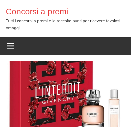
Skip
Concorsi a premi
to
content
Tutti i concorsi a premi e le raccolte punti per ricevere favolosi
omaggi