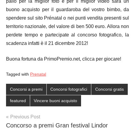
palio per la miglior foto e per il miglior video sarà un
buono acquisto per il guardaroba del vostro bimbo, da
spendere sul sito Prénatal o nei punti vendita presenti sul
territorio nazionale, del valore di ben 500 euro. Allora non
perdete tempo e partecipate al concorso fotografico, la
scadenza infatti è il 21 dicembre 2012!
Buona fortuna da PrimoPremio.net, clicca per giocare!
Tagged with
Prenatal
Concorsi a premi
Concorsi fotografici
Concorsi gratis
featured
Vincere buoni acquisto
Post
Previous Post
Concorso a premi Gran festival Lindor
navigation