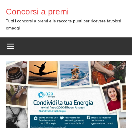
Skip
Concorsi a premi
to
content
Tutti i concorsi a premi e le raccolte punti per ricevere favolosi
omaggi