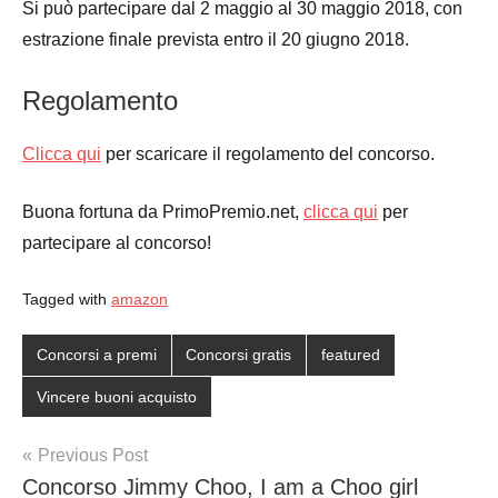
Si può partecipare dal 2 maggio al 30 maggio 2018, con
estrazione finale prevista entro il 20 giugno 2018.
Regolamento
Clicca qui
per scaricare il regolamento del concorso.
Buona fortuna da PrimoPremio.net,
clicca qui
per
partecipare al concorso!
Tagged with
amazon
Concorsi a premi
Concorsi gratis
featured
Vincere buoni acquisto
Post
Previous Post
Concorso Jimmy Choo, I am a Choo girl
navigation