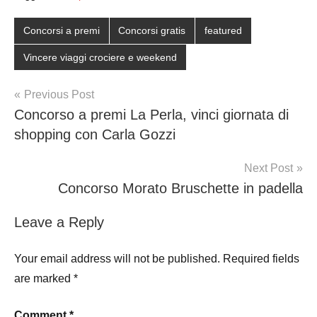
Concorsi a premi
Concorsi gratis
featured
Vincere viaggi crociere e weekend
Post
Previous Post
Concorso a premi La Perla, vinci giornata di
navigation
shopping con Carla Gozzi
Next Post
Concorso Morato Bruschette in padella
Leave a Reply
Your email address will not be published.
Required fields
are marked
*
Comment
*