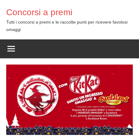
Skip
Concorsi a premi
to
content
Tutti i concorsi a premi e le raccolte punti per ricevere favolosi
omaggi