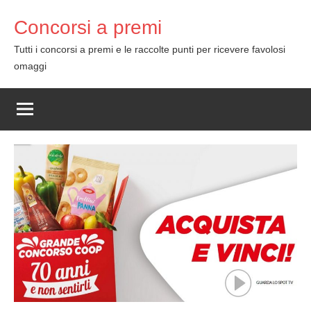
Skip
Concorsi a premi
to
content
Tutti i concorsi a premi e le raccolte punti per ricevere favolosi
omaggi