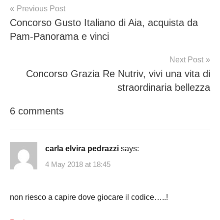
Post
Previous Post
Concorso Gusto Italiano di Aia, acquista da
navigation
Pam-Panorama e vinci
Next Post
Concorso Grazia Re Nutriv, vivi una vita di
straordinaria bellezza
6 comments
carla elvira pedrazzi
says:
4 May 2018 at 18:45
non riesco a capire dove giocare il codice…..!