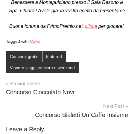
Benessere a Montepulciano presso il Sala Resorto &
Spa. Chiaro? Avete gia’ la vostra ricetta da presentare?
Buona fortuna da PrimoPremio.net,
clicca
per giocare!
Tagged with
Calvè
Concorsi gratis
featured
Vincere viaggi crociere e weekend
Post
Previous Post
Concorso Cioccolato Novi
navigation
Next Post
Concorso Bialetti Un Caffe Insieme
Leave a Reply