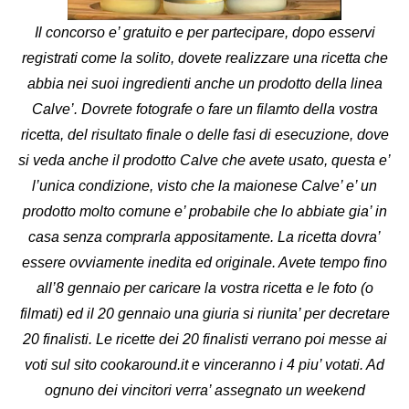
Il concorso e’ gratuito e per partecipare, dopo esservi
registrati come la solito, dovete realizzare una ricetta che
abbia nei suoi ingredienti anche un prodotto della linea
Calve’. Dovrete fotografe o fare un filamto della vostra
ricetta, del risultato finale o delle fasi di esecuzione, dove
si veda anche il prodotto Calve che avete usato, questa e’
l’unica condizione, visto che la maionese Calve’ e’ un
prodotto molto comune e’ probabile che lo abbiate gia’ in
casa senza comprarla appositamente. La ricetta dovra’
essere ovviamente inedita ed originale. Avete tempo fino
all’8 gennaio per caricare la vostra ricetta e le foto (o
filmati) ed il 20 gennaio una giuria si riunita’ per decretare
20 finalisti. Le ricette dei 20 finalisti verrano poi messe ai
voti sul sito cookaround.it e vinceranno i 4 piu’ votati. Ad
ognuno dei vincitori verra’ assegnato un weekend