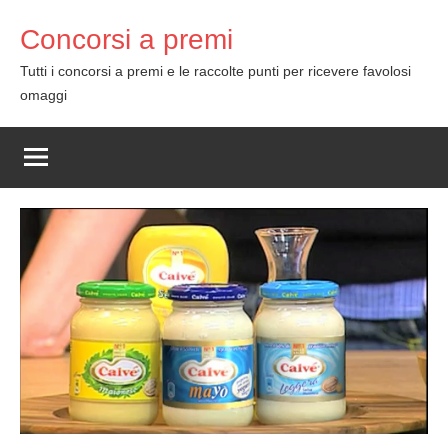
Skip
Concorsi a premi
to
content
Tutti i concorsi a premi e le raccolte punti per ricevere favolosi
omaggi