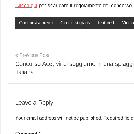
Clicca qui
per scaricare il regolamento del concorso.
Concorsi a premi
Concorsi gratis
featured
Vincer
Post
Previous Post
Concorso Ace, vinci soggiorno in una spiagg
navigation
italiana
Leave a Reply
Your email address will not be published.
Required fiel
Comment
*