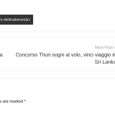
e elettrodomestici
Next Post
ia
Concorso Thun sogni al volo, vinci viaggio i
Sri Lank
ds are marked
*