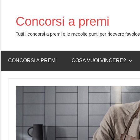
Skip
to
Concorsi a premi
content
Tutti i concorsi a premi e le raccolte punti per ricevere favolo
CONCORSI A PREMI
COSA VUOI VINCERE?