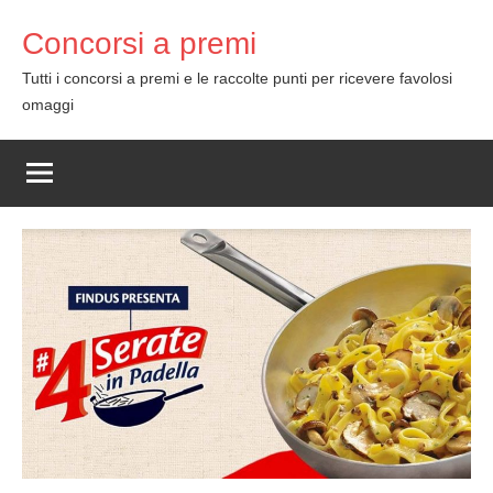
Skip
Concorsi a premi
to
content
Tutti i concorsi a premi e le raccolte punti per ricevere favolosi
omaggi