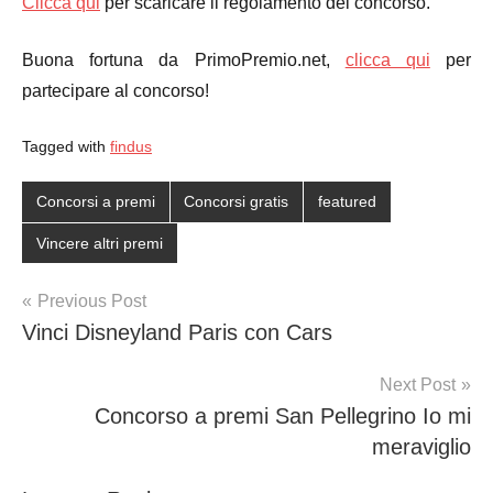
Clicca qui
per scaricare il regolamento del concorso.
Buona fortuna da PrimoPremio.net,
clicca qui
per
partecipare al concorso!
Tagged with
findus
Concorsi a premi
Concorsi gratis
featured
Vincere altri premi
Post
Previous Post
Vinci Disneyland Paris con Cars
navigation
Next Post
Concorso a premi San Pellegrino Io mi
meraviglio