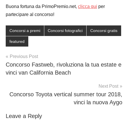
Buona fortuna da PrimoPremio.net,
clicca qui
per
partecipare al concorso!
Concorsi a premi
Concorsi fotografici
Concorsi gratis
featured
Post
Previous Post
Concorso Fastweb, rivoluziona la tua estate e
navigation
vinci van California Beach
Next Post
Concorso Toyota vertical summer tour 2018,
vinci la nuova Aygo
Leave a Reply