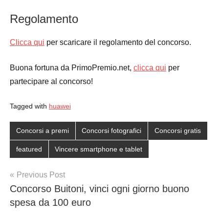
Regolamento
Clicca qui
per scaricare il regolamento del concorso.
Buona fortuna da PrimoPremio.net,
clicca qui
per
partecipare al concorso!
Tagged with
huawei
Concorsi a premi
Concorsi fotografici
Concorsi gratis
featured
Vincere smartphone e tablet
Post
Previous Post
Concorso Buitoni, vinci ogni giorno buono
navigation
spesa da 100 euro