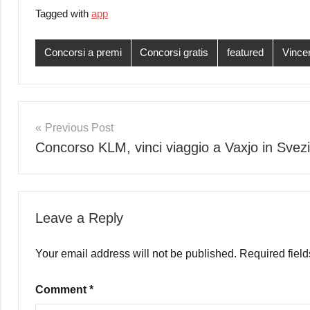
Tagged with
app
Concorsi a premi
Concorsi gratis
featured
Vincer
Post
Previous Post
Concorso KLM, vinci viaggio a Vaxjo in Svez
navigation
Leave a Reply
Your email address will not be published.
Required fiel
Comment
*