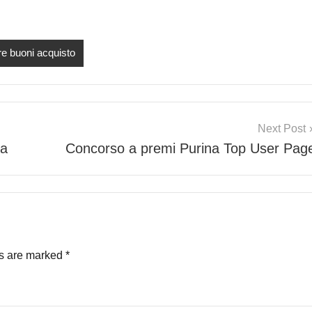
e buoni acquisto
Next Post
ia
Concorso a premi Purina Top User Pag
ds are marked
*