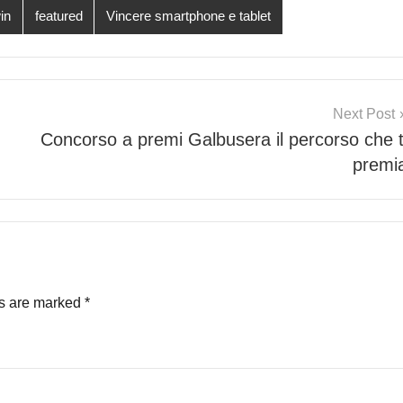
in
featured
Vincere smartphone e tablet
Next Post
Concorso a premi Galbusera il percorso che t
premi
ds are marked
*