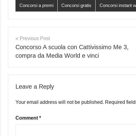
Concorsi a premi
Concorsi gratis
Concorsi instant w
Post
Previous Post
Concorso A scuola con Cattivissimo Me 3,
navigation
compra da Media World e vinci
Leave a Reply
Your email address will not be published.
Required fiel
Comment
*