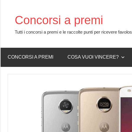
Skip
to
Concorsi a premi
content
Tutti i concorsi a premi e le raccolte punti per ricevere favolo
CONCORSI A PREMI
COSA VUOI VINCERE?