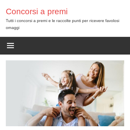
Skip
Concorsi a premi
to
content
Tutti i concorsi a premi e le raccolte punti per ricevere favolosi
omaggi