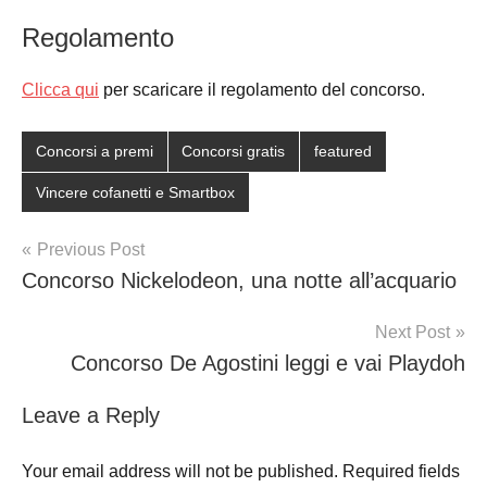
Regolamento
Clicca qui
per scaricare il regolamento del concorso.
Concorsi a premi
Concorsi gratis
featured
Vincere cofanetti e Smartbox
Post
Previous Post
Concorso Nickelodeon, una notte all’acquario
navigation
Next Post
Concorso De Agostini leggi e vai Playdoh
Leave a Reply
Your email address will not be published.
Required fields