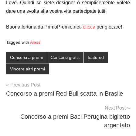
Love. Quindi se siete designer o semplicemente volete
dare una svolta alla vostra vita partecipate tutti!
Buona fortuna da PrimoPremio.net,
clicca
per giocare!
Tagged with
Alessi
Concorsi a premi
Concorsi gratis
featured
Vincere altri premi
Post
Previous Post
Concorso a premi Red Bull scatta in Brasile
navigation
Next Post
Concorso a premi Baci Perugina biglietto
argentato