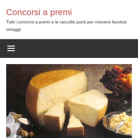
Skip
Concorsi a premi
to
content
Tutti i concorsi a premi e le raccolte punti per ricevere favolosi
omaggi