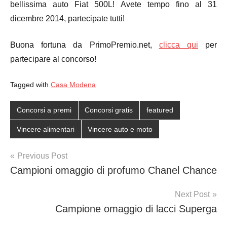
bellissima auto Fiat 500L! Avete tempo fino al 31
dicembre 2014, partecipate tutti!
Buona fortuna da PrimoPremio.net,
clicca qui
per
partecipare al concorso!
Tagged with
Casa Modena
Concorsi a premi
Concorsi gratis
featured
Vincere alimentari
Vincere auto e moto
Post
Previous Post
Campioni omaggio di profumo Chanel Chance
navigation
Next Post
Campione omaggio di lacci Superga