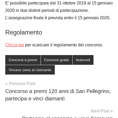
E’ possibile partecipare dal 31 ottobre 2019 al 15 gennaio
2020 in due distinti periodi di partecipazione.
L’assegnazine finale è prevista entro il 15 gennaio 2020.
Regolamento
Clicca qui
per scaricare il regolamento del concorso.
Concorsi a premi
Concorsi gratis
featured
Vincere cene al ristorante
Post
Previous Post
Concorso a premi 120 anni di San Pellegrino,
navigation
partecipa e vinci diamanti
Next Post