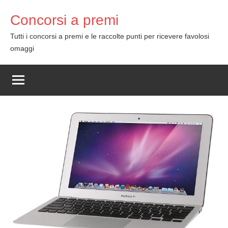
Skip
Concorsi a premi
to
content
Tutti i concorsi a premi e le raccolte punti per ricevere favolosi
omaggi