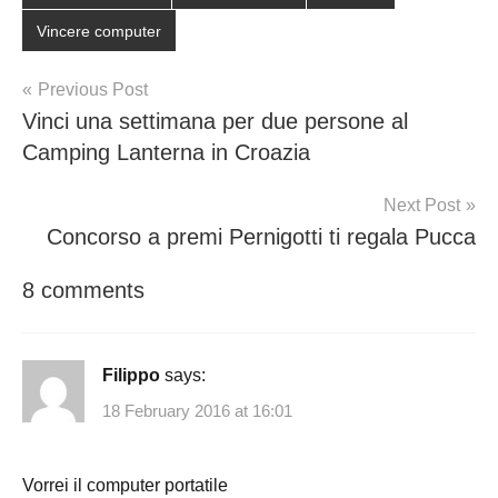
Vincere computer
Post
Previous Post
Vinci una settimana per due persone al
navigation
Camping Lanterna in Croazia
Next Post
Concorso a premi Pernigotti ti regala Pucca
8 comments
Filippo
says:
18 February 2016 at 16:01
Vorrei il computer portatile