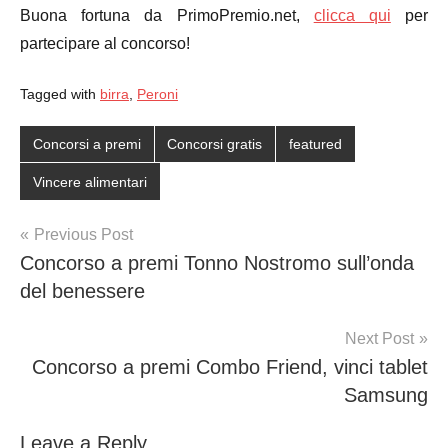
Buona fortuna da PrimoPremio.net,
clicca qui
per
partecipare al concorso!
Tagged with
birra
,
Peroni
Concorsi a premi
Concorsi gratis
featured
Vincere alimentari
Post
Previous Post
Concorso a premi Tonno Nostromo sull’onda
navigation
del benessere
Next Post
Concorso a premi Combo Friend, vinci tablet
Samsung
Leave a Reply