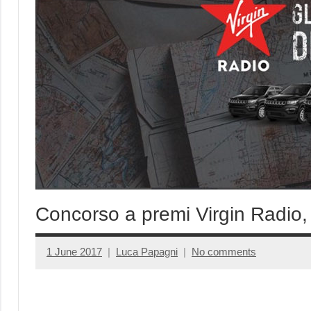
Concorso a premi Virgin Radio, gl
1 June 2017
Luca Papagni
No comments