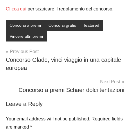
Clicca qui
per scaricare il regolamento del concorso.
Concorsi a premi
Concorsi gratis
featured
Vincere altri premi
Post
Previous Post
Concorso Glade, vinci viaggio in una capitale
navigation
europea
Next Post
Concorso a premi Schaer dolci tentazioni
Leave a Reply
Your email address will not be published.
Required fields
are marked
*