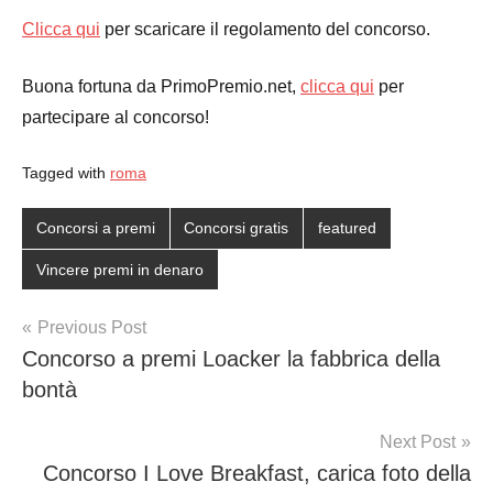
Clicca qui
per scaricare il regolamento del concorso.
Buona fortuna da PrimoPremio.net,
clicca qui
per
partecipare al concorso!
Tagged with
roma
Concorsi a premi
Concorsi gratis
featured
Vincere premi in denaro
Post
Previous Post
Concorso a premi Loacker la fabbrica della
navigation
bontà
Next Post
Concorso I Love Breakfast, carica foto della