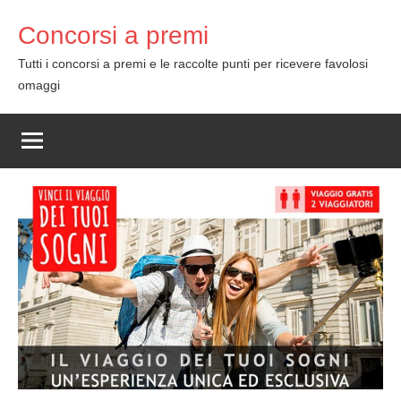
Skip
Concorsi a premi
to
content
Tutti i concorsi a premi e le raccolte punti per ricevere favolosi
omaggi