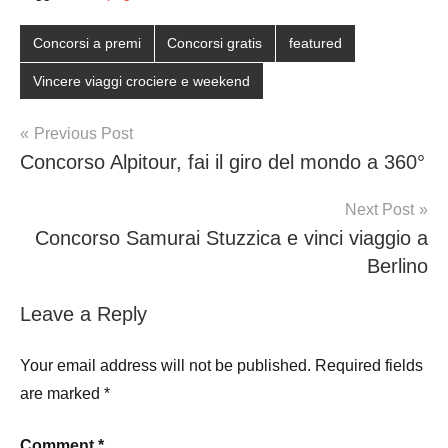
Concorsi a premi
Concorsi gratis
featured
Vincere viaggi crociere e weekend
Post
Previous Post
Concorso Alpitour, fai il giro del mondo a 360°
navigation
Next Post
Concorso Samurai Stuzzica e vinci viaggio a
Berlino
Leave a Reply
Your email address will not be published.
Required fields
are marked
*
Comment
*