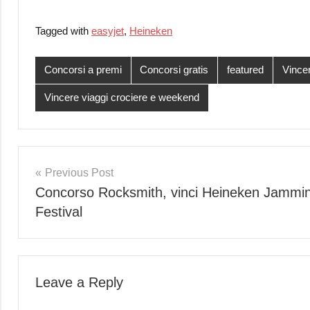
Tagged with
easyjet
,
Heineken
Concorsi a premi
Concorsi gratis
featured
Vincer
Vincere viaggi crociere e weekend
Post
Previous Post
Concorso Rocksmith, vinci Heineken Jammi
navigation
Festival
Leave a Reply