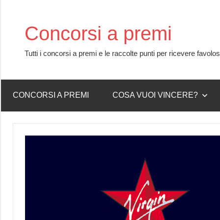
Skip
to
Concorsi a premi
content
Tutti i concorsi a premi e le raccolte punti per ricevere favolo
CONCORSI A PREMI
COSA VUOI VINCERE?