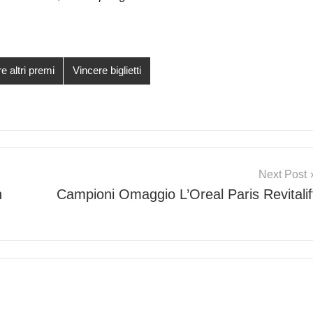
e altri premi
Vincere biglietti
Next Post
n
Campioni Omaggio L’Oreal Paris Revitalif