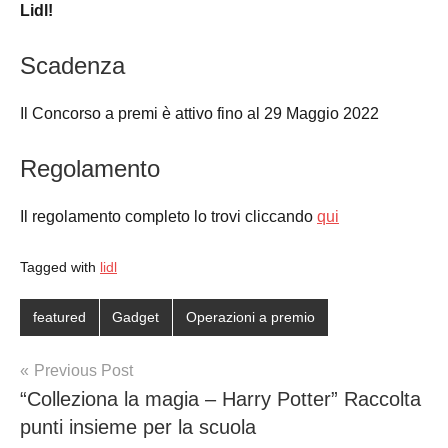
Lidl!
Scadenza
Il Concorso a premi è attivo fino al 29 Maggio 2022
Regolamento
Il regolamento completo lo trovi cliccando
qui
Tagged with
lidl
featured
Gadget
Operazioni a premio
Post
Previous Post
“Colleziona la magia – Harry Potter” Raccolta
navigation
punti insieme per la scuola