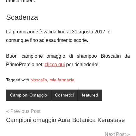
radicali liberi.
Scadenza
La promozione è valida fino al 31 agosto 2017, e
comunque fino ad esaurimento scorte.
Buon campione omaggio di shampoo Bioscalin da
PrimoPremio.net,
clicca qui
per richiederlo!
Tagged with
bioscalin
,
mia farmacia
Campioni Omaggio
Cosmetici
featured
Post
Previous Post
Campioni omaggio Aura Botanica Kerastase
navigation
Next Post