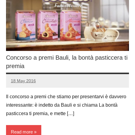
Concorso a premi Bauli, la bontà pasticcera ti
premia
18 May 2016
Luca
No
Papagni
comments
Il concorso a premi che stiamo per presentarvi è davvero
interessante: è indetto da Bauli e si chiama La bontà
pasticcera ti premia, e mette […]
Read more