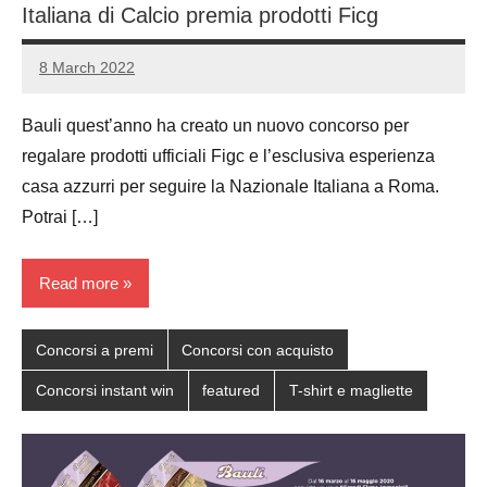
Italiana di Calcio premia prodotti Ficg
8 March 2022
Luca
No
Papagni
comments
Bauli quest’anno ha creato un nuovo concorso per
regalare prodotti ufficiali Figc e l’esclusiva esperienza
casa azzurri per seguire la Nazionale Italiana a Roma.
Potrai […]
Read more
Concorsi a premi
Concorsi con acquisto
Concorsi instant win
featured
T-shirt e magliette