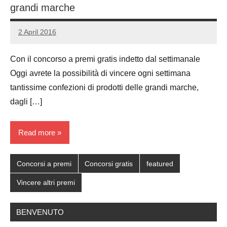
grandi marche
2 April 2016
Luca
No
Papagni
comments
Con il concorso a premi gratis indetto dal settimanale
Oggi avrete la possibilità di vincere ogni settimana
tantissime confezioni di prodotti delle grandi marche,
dagli […]
Read more
Concorsi a premi
Concorsi gratis
featured
Vincere altri premi
BENVENUTO