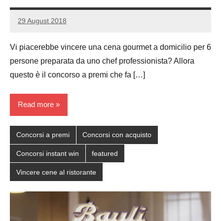
29 August 2018
Luca
No
Papagni
comments
Vi piacerebbe vincere una cena gourmet a domicilio per 6
persone preparata da uno chef professionista? Allora
questo è il concorso a premi che fa […]
Read more
Concorsi a premi
Concorsi con acquisto
Concorsi instant win
featured
Vincere cene al ristorante