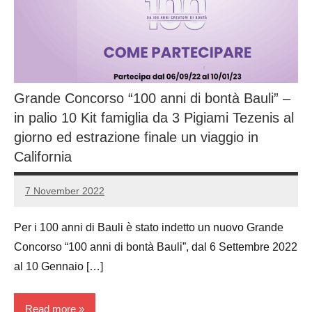
Grande Concorso “100 anni di bontà Bauli” –
in palio 10 Kit famiglia da 3 Pigiami Tezenis al
giorno ed estrazione finale un viaggio in
California
7 November 2022
Luca
No
Papagni
comments
Per i 100 anni di Bauli è stato indetto un nuovo Grande
Concorso “100 anni di bontà Bauli”, dal 6 Settembre 2022
al 10 Gennaio […]
Read more