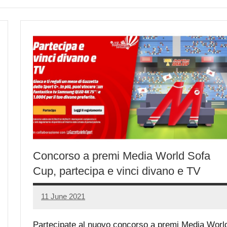
Concorso a premi Media World Sofa
Cup, partecipa e vinci divano e TV
11 June 2021
Luca
No
Papagni
comments
Partecipate al nuovo concorso a premi Media Worl