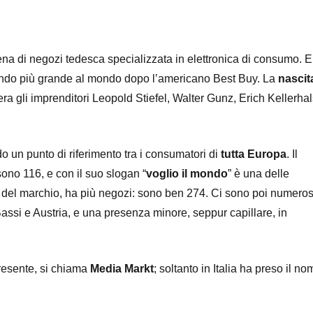
ena di negozi tedesca specializzata in elettronica di consumo. E
secondo più grande al mondo dopo l’americano Best Buy. La
nascit
a gli imprenditori Leopold Stiefel, Walter Gunz, Erich Kellerhal
o un punto di riferimento tra i consumatori di
tutta Europa
. Il
ono 116, e con il suo slogan “
voglio il mondo
” è una delle
ta del marchio, ha più negozi: sono ben 274. Ci sono poi numeros
ssi e Austria, e una presenza minore, seppur capillare, in
 presente, si chiama
Media Markt
; soltanto in Italia ha preso il no