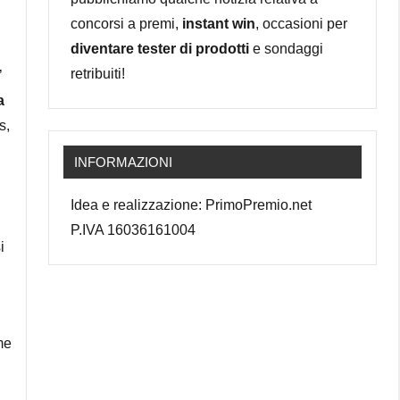
concorsi a premi,
instant win
, occasioni per
diventare tester di prodotti
e sondaggi
retribuiti!
’
a
s,
INFORMAZIONI
Idea e realizzazione: PrimoPremio.net
P.IVA 16036161004
i
me