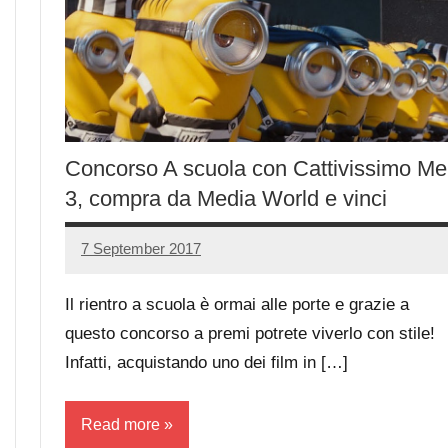
Concorso A scuola con Cattivissimo Me
3, compra da Media World e vinci
7 September 2017
Luca
No
Papagni
comments
Il rientro a scuola è ormai alle porte e grazie a
questo concorso a premi potrete viverlo con stile!
Infatti, acquistando uno dei film in […]
Read more