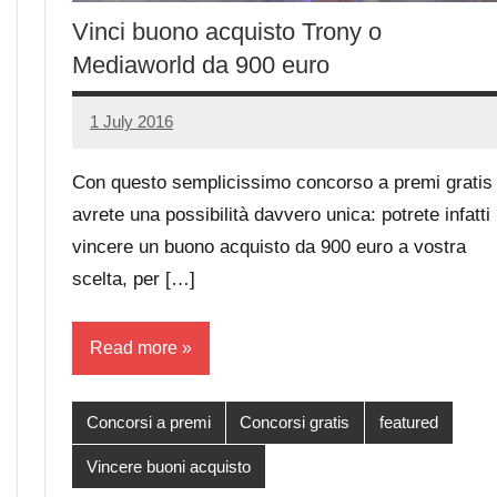
Vinci buono acquisto Trony o
Mediaworld da 900 euro
1 July 2016
Luca
No
Papagni
comments
Con questo semplicissimo concorso a premi gratis
avrete una possibilità davvero unica: potrete infatti
vincere un buono acquisto da 900 euro a vostra
scelta, per […]
Read more
Concorsi a premi
Concorsi gratis
featured
Vincere buoni acquisto