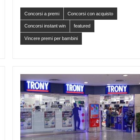
Concorsi a premi
Concorsi con acquisto
Concorsi instant win
featured
Vincere premi per bambini