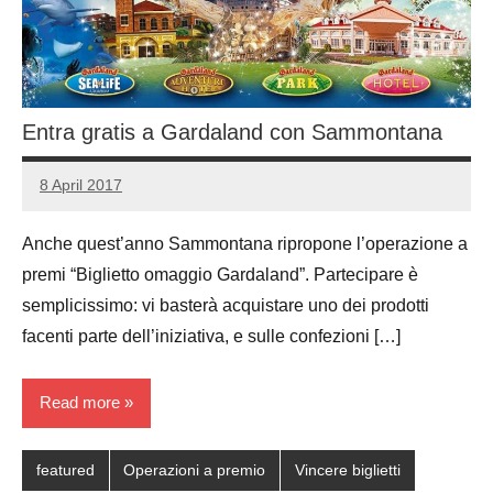
Entra gratis a Gardaland con Sammontana
8 April 2017
Luca
No
Papagni
comments
Anche quest’anno Sammontana ripropone l’operazione a
premi “Biglietto omaggio Gardaland”. Partecipare è
semplicissimo: vi basterà acquistare uno dei prodotti
facenti parte dell’iniziativa, e sulle confezioni […]
Read more
featured
Operazioni a premio
Vincere biglietti