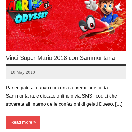
Vinci Super Mario 2018 con Sammontana
10 May 2018
Luca
No
Papagni
comments
Partecipate al nuovo concorso a premi indetto da
Sammontana, e giocate online o via SMS i codici che
troverete all’interno delle confezioni di gelati Duetto, […]
Read more