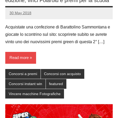
edizione, vinci Polaroid e premi per la scuola
30 May 2018
Luca
No
Papagni
comments
Acquistate una confezione di Barattolino Sammontana e
giocate lo scontrino sul sito: scoprirete subito se avrete
vinto uno dei nuovissimi premi green di questa 2° […]
Read more
Concorsi a premi
Concorsi con acquisto
Concorsi instant win
featured
Vincere macchine Fotografiche