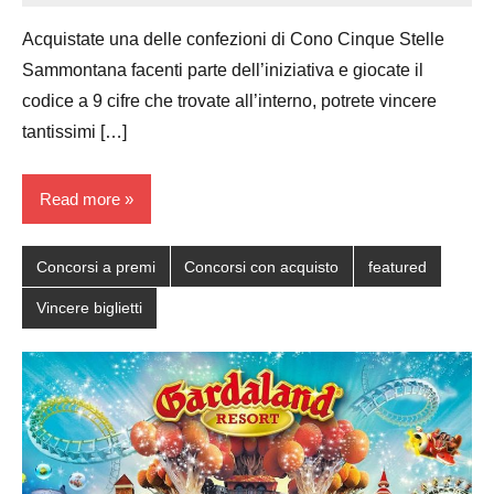
Papagni
comments
Acquistate una delle confezioni di Cono Cinque Stelle
Sammontana facenti parte dell’iniziativa e giocate il
codice a 9 cifre che trovate all’interno, potrete vincere
tantissimi […]
Read more
Concorsi a premi
Concorsi con acquisto
featured
Vincere biglietti